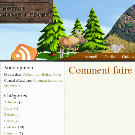
Accueil
Outils
Guides 
Comment faire 
Liste des choses à apporter
Votre opinion
Drouin
dans
Coffres-forts Buffalo River
Chantal Allard
dans
Comment faire cuire
une outarde
Catégories
Achigan
(1)
Alose
(1)
Bateau
(2)
Cache
(7)
Cadeaux
(19)
Camping
(7)