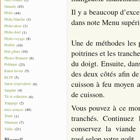
Outarde
(43)
Il y a beaucoup d’excel
Pêche
(44)
Pêche blanche
(1)
dans note Menu supérie
Pêche-alose
(1)
Pêche-doré
(1)
Pêche-voyage
(8)
Une de méthodes les pl
Perdrix
(10)
poitrines et les tranch
Petit gibier
(10)
Photos Bratazor
(6)
du doigt. Ensuite, dan
Politique
(23)
Raton laveur
(5)
des deux côtés afin de 
RLTP
(5)
cuisson à feu moyen 
Salon (exposition)
(6)
Sanglier
(4)
de cuisson.
Tir et collection
(6)
Trappage
(2)
Vous pouvez à ce mom
trucs-astuces
(40)
tranchés. Continuez 
Truite
(1)
Vêtement
(7)
conservez la viande
Vidéo
(21)
rosé selon votre goût.
Blogroll