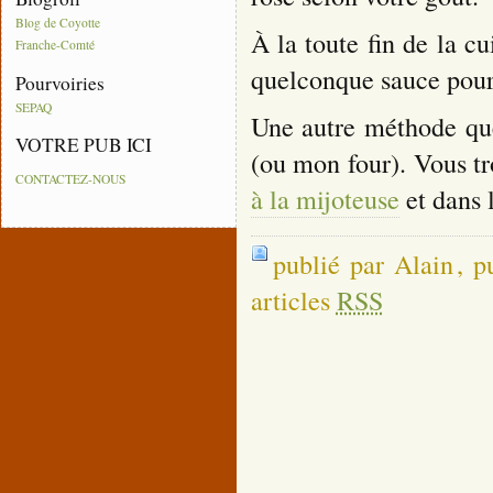
Blog de Coyotte
À la toute fin de la c
Franche-Comté
quelconque sauce pour
Pourvoiries
SEPAQ
Une autre méthode que
VOTRE PUB ICI
(ou mon four). Vous tr
CONTACTEZ-NOUS
à la mijoteuse
et dans 
publié par Alain
, p
articles
RSS