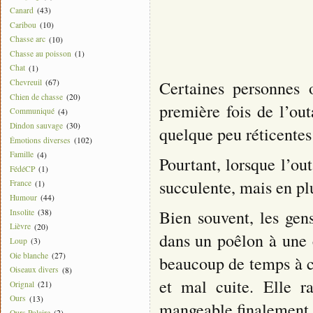
Canard
(43)
Caribou
(10)
Chasse arc
(10)
Chasse au poisson
(1)
Chat
(1)
Certaines personnes 
Chevreuil
(67)
Chien de chasse
(20)
première fois de l’ou
Communiqué
(4)
Dindon sauvage
(30)
quelque peu réticentes
Émotions diverses
(102)
Famille
(4)
Pourtant, lorsque l’ou
FédéCP
(1)
succulente, mais en plu
France
(1)
Humour
(44)
Bien souvent, les gens
Insolite
(38)
Lièvre
(20)
dans un poêlon à une c
Loup
(3)
Oie blanche
(27)
beaucoup de temps à cu
Oiseaux divers
(8)
et mal cuite. Elle r
Orignal
(21)
Ours
(13)
mangeable finalement.
Ours Polaire
(2)