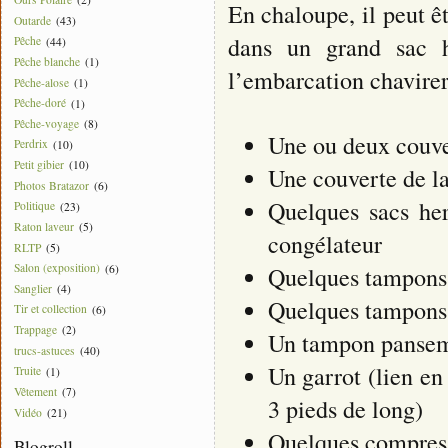
En chaloupe, il peut ê
Outarde
(43)
dans un grand sac h
Pêche
(44)
Pêche blanche
(1)
l’embarcation chavirer
Pêche-alose
(1)
Pêche-doré
(1)
Pêche-voyage
(8)
Une ou deux couver
Perdrix
(10)
Petit gibier
(10)
Une couverte de la
Photos Bratazor
(6)
Quelques sacs her
Politique
(23)
Raton laveur
(5)
congélateur
RLTP
(5)
Salon (exposition)
(6)
Quelques tampons 
Sanglier
(4)
Quelques tampons d
Tir et collection
(6)
Trappage
(2)
Un tampon pansem
trucs-astuces
(40)
Un garrot (lien en
Truite
(1)
Vêtement
(7)
3 pieds de long)
Vidéo
(21)
Quelques compress
Blogroll