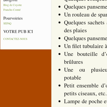
Quelques pansemen
Blog de Coyotte
Franche-Comté
Un rouleau de spa
Pourvoiries
Quelques sachets a
SEPAQ
des plaies
VOTRE PUB ICI
Quelques panseme
CONTACTEZ-NOUS
Un filet tubulaire 
Une bouteille d’
brûlures
Une ou plusieu
potable
Petit ensemble d’o
petits ciseaux, etc.
Lampe de poche et