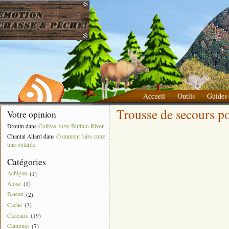
Accueil
Outils
Guides 
Trousse de secours p
Liste des choses à apporter
Votre opinion
Drouin
dans
Coffres-forts Buffalo River
Chantal Allard
dans
Comment faire cuire
une outarde
Catégories
Achigan
(1)
Alose
(1)
Bateau
(2)
Cache
(7)
Cadeaux
(19)
Camping
(7)