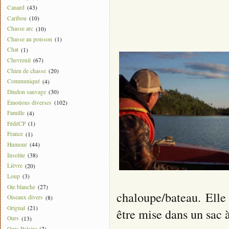
Canard
(43)
Caribou
(10)
Chasse arc
(10)
Chasse au poisson
(1)
Chat
(1)
Chevreuil
(67)
Chien de chasse
(20)
Communiqué
(4)
Dindon sauvage
(30)
Émotions diverses
(102)
Famille
(4)
FédéCP
(1)
France
(1)
Humour
(44)
Insolite
(38)
Lièvre
(20)
Loup
(3)
Oie blanche
(27)
chaloupe/bateau. Elle
Oiseaux divers
(8)
Orignal
(21)
être mise dans un sac 
Ours
(13)
Ours Polaire
(2)