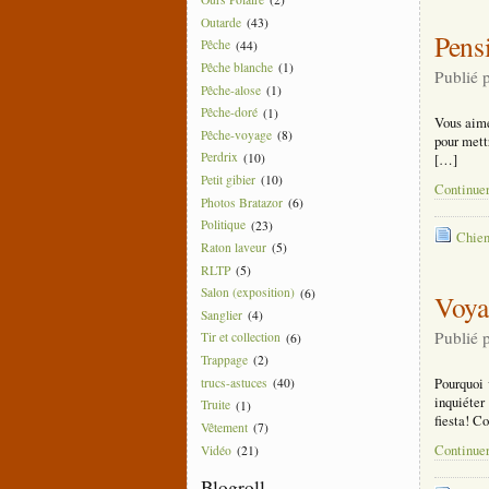
Outarde
(43)
Pens
Pêche
(44)
Pêche blanche
(1)
Publié 
Pêche-alose
(1)
Pêche-doré
(1)
Vous aime
Pêche-voyage
(8)
pour mett
Perdrix
(10)
[…]
Petit gibier
(10)
Continuer
Photos Bratazor
(6)
Politique
(23)
Chien
Raton laveur
(5)
RLTP
(5)
Salon (exposition)
(6)
Voya
Sanglier
(4)
Publié 
Tir et collection
(6)
Trappage
(2)
Pourquoi 
trucs-astuces
(40)
inquiéter
Truite
(1)
fiesta! C
Vêtement
(7)
Continuer
Vidéo
(21)
Blogroll