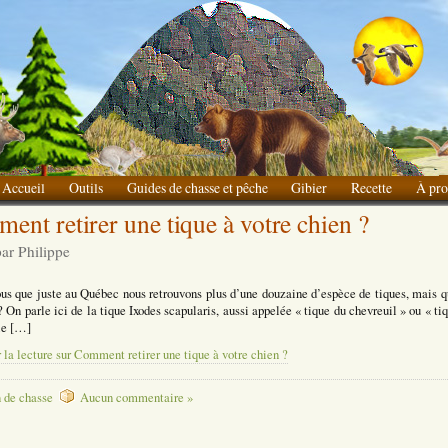
Accueil
Outils
Guides de chasse et pêche
Gibier
Recette
À pro
ent retirer une tique à votre chien ?
Liste des choses à apporter
par Philippe
us que juste au Québec nous retrouvons plus d’une douzaine d’espèce de tiques, mais q
 On parle ici de la tique Ixodes scapularis, aussi appelée « tique du chevreuil » ou « ti
ie […]
 la lecture sur Comment retirer une tique à votre chien ?
 de chasse
Aucun commentaire »