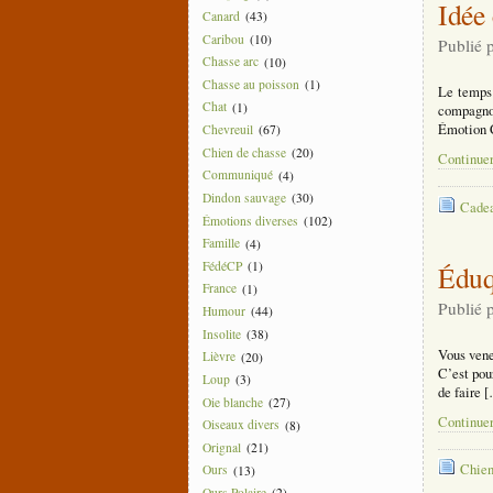
Idée
Canard
(43)
Caribou
(10)
Publié 
Chasse arc
(10)
Chasse au poisson
(1)
Le temps 
Chat
(1)
compagnon
Émotion 
Chevreuil
(67)
Chien de chasse
(20)
Continuer
Communiqué
(4)
Dindon sauvage
(30)
Cade
Émotions diverses
(102)
Famille
(4)
FédéCP
(1)
Éduq
France
(1)
Publié 
Humour
(44)
Insolite
(38)
Vous vene
Lièvre
(20)
C’est pou
Loup
(3)
de faire 
Oie blanche
(27)
Continuer
Oiseaux divers
(8)
Orignal
(21)
Chien
Ours
(13)
Ours Polaire
(2)