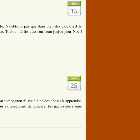
Déc
15
le. N’oublions pas que dans bien des cas, c’est le
ue. Toutou mérite aussi un beau joujou pour Noël!
Août
25
eau compagnon de vie à bien des choses à apprendre.
ous éviterez ainsi de ramasser les gâchis que risque