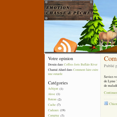
Comm
Votre opinion
Drouin
dans
Coffres-forts Buffalo River
Publié 
Chantal Allard
dans
Comment faire cuire
une outarde
Saviez-vo
de Lyme ?
Catégories
de malad
Achigan
(1)
Continuer
Alose
(1)
Bateau
(2)
Chien
Cache
(7)
Cadeaux
(19)
Camping
(7)