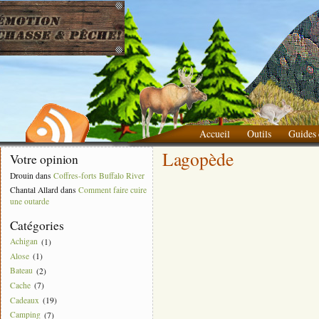
Accueil
Outils
Guides 
Lagopède
Liste des choses à apporter
Votre opinion
Drouin
dans
Coffres-forts Buffalo River
Chantal Allard
dans
Comment faire cuire
une outarde
Catégories
Achigan
(1)
Alose
(1)
Bateau
(2)
Cache
(7)
Cadeaux
(19)
Camping
(7)