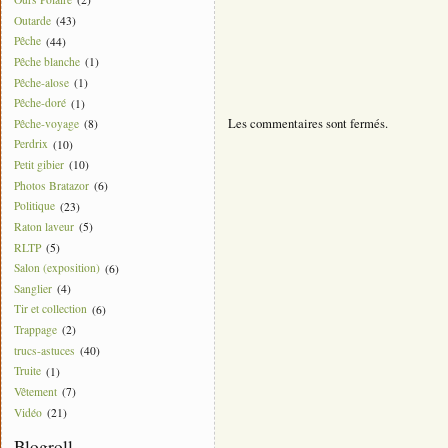
Outarde
(43)
Pêche
(44)
Pêche blanche
(1)
Pêche-alose
(1)
Pêche-doré
(1)
Les commentaires sont fermés.
Pêche-voyage
(8)
Perdrix
(10)
Petit gibier
(10)
Photos Bratazor
(6)
Politique
(23)
Raton laveur
(5)
RLTP
(5)
Salon (exposition)
(6)
Sanglier
(4)
Tir et collection
(6)
Trappage
(2)
trucs-astuces
(40)
Truite
(1)
Vêtement
(7)
Vidéo
(21)
Blogroll