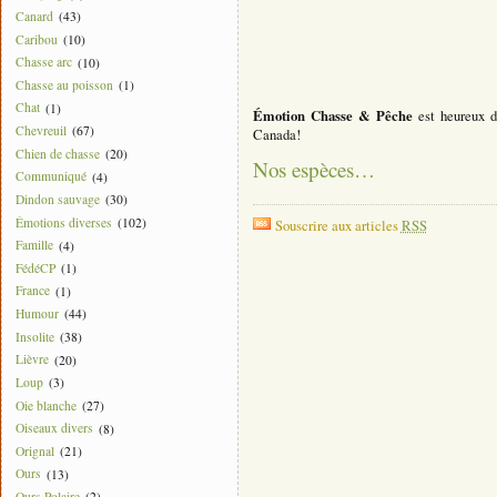
Canard
(43)
Caribou
(10)
Chasse arc
(10)
Chasse au poisson
(1)
Chat
(1)
Émotion Chasse & Pêche
est heureux d
Chevreuil
(67)
Canada!
Chien de chasse
(20)
Nos espèces…
Communiqué
(4)
Dindon sauvage
(30)
Émotions diverses
(102)
Souscrire aux articles
RSS
Famille
(4)
FédéCP
(1)
France
(1)
Humour
(44)
Insolite
(38)
Lièvre
(20)
Loup
(3)
Oie blanche
(27)
Oiseaux divers
(8)
Orignal
(21)
Ours
(13)
Ours Polaire
(2)